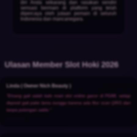
diri Anda sekarang dan rasakan sendiri
sensasi bermain di platform yang telah
dipercaya oleh jutaan pemain di seluruh
Indonesia dan mancanegara.
Ulasan Member Slot Hoki 2026
Linda ( Owner Nich Beauty )
★★★★★
"Emang gak salah kalo main slot online gacor di PG88, setiap
deposit gak pake lama nunggu karena ada fitur scan QRIS dan
tanpa potongan saldo."
2026-06-08