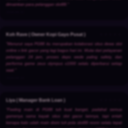
dimainkan para pelanggan slot88."
2026-06-22
Koh Rave ( Owner Kopi Gayo Pusat )
★★★★★
"Menurut saya PG88 itu merupakan kolaborasi situs dewa slot
online x link gacor yang lagi bagus hari ini. Mulai dari pelayanan
pelanggan 24 jam, proses depo wede paling safety, dan
performa game zeus olympus x1000 selalu diperbarui setiap
saat."
2026-06-25
Liya ( Manager Bank Loan )
★★★★★
"Feeling main di PG88 tuh kuat banget, padahal semua
gamenya sama kayak situs slot gacor lainnya, tapi entah
kenapa kalo udah main disini tuh pola slot88 resmi selalu tepat