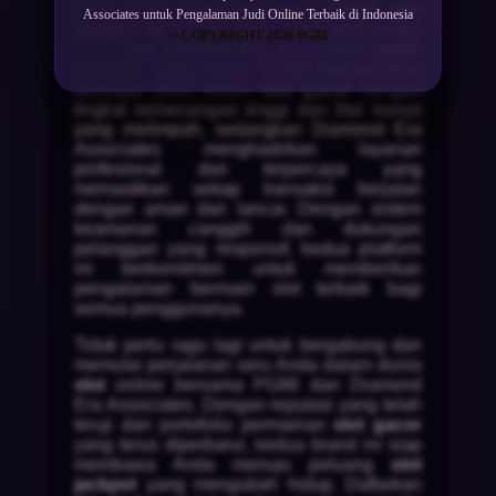
Bagi Anda yang bermimpi meraih
slot
Associates untuk Pengalaman Judi Online Terbaik di Indonesia
jackpot
bernilai fantastis, kolaborasi antara
© COPYRIGHT 2026 PG88
PG88
dan Diamond Era Associates adalah
jawaban yang tepat. PG88 menawarkan
berbagai jenis mesin
slot gacor
dengan
tingkat kemenangan tinggi dan fitur bonus
yang melimpah, sedangkan Diamond Era
Associates menghadirkan layanan
profesional dan terpercaya yang
memastikan setiap transaksi berjalan
dengan aman dan lancar. Dengan sistem
keamanan canggih dan dukungan
pelanggan yang responsif, kedua platform
ini berkomitmen untuk memberikan
pengalaman bermain slot terbaik bagi
semua penggunanya.
Tidak perlu ragu lagi untuk bergabung dan
memulai perjalanan seru Anda dalam dunia
slot
online bersama PG88 dan Diamond
Era Associates. Dengan reputasi yang telah
teruji dan portofolio permainan
slot gacor
yang terus diperbarui, kedua brand ini siap
membawa Anda menuju peluang
slot
jackpot
yang mengubah hidup. Daftarkan