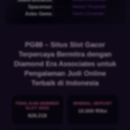
Spaceman
82%
Malang | 782 pemain
Aztec Gems
86%
Depok | 211 pemain
PG88 – Situs Slot Gacor
Terpercaya Bermitra dengan
Diamond Era Associates untuk
Pengalaman Judi Online
Terbaik di Indonesia
PENILAIAN MEMBER
MINIMAL DEPOSIT
SLOT HOKI
10.000 Ribu
828.218