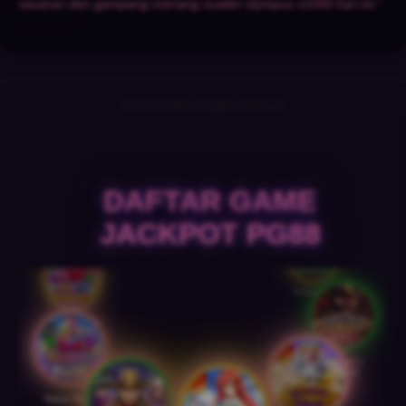
sasaran dan gampang menang scatter olympus x1000 hari ini."
2026-06-30
© 2026 PG88. All rights reserved.
DAFTAR GAME
JACKPOT PG88
Wild Bounty
Showdown
Mahjong Ways
Wild Bandito
Sweet Bonanza
Captain's
Bounty
Sugar Rush