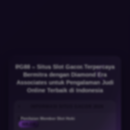
PG88 – Situs Slot Gacor Terpercaya
Bermitra dengan Diamond Era
Associates untuk Pengalaman Judi
Online Terbaik di Indonesia
INFORMASI SITUS GACOR 2026
Penilaian Member Slot Hoki
828.218