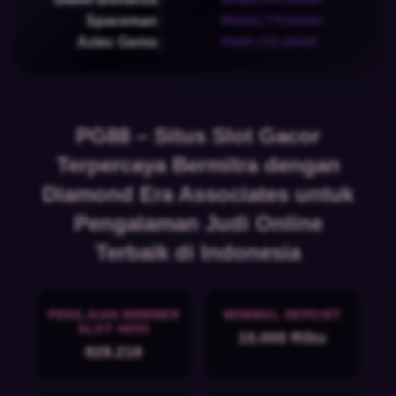
Spaceman
76%
Malang | 774 pemain
Aztec Gems
62%
Depok | 231 pemain
PG88 – Situs Slot Gacor
Terpercaya Bermitra dengan
Diamond Era Associates untuk
Pengalaman Judi Online
Terbaik di Indonesia
PENILAIAN MEMBER
MINIMAL DEPOSIT
SLOT HOKI
10.000 Ribu
828.218