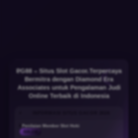
PG88 – Situs Slot Gacor Terpercaya
Bermitra dengan Diamond Era
Associates untuk Pengalaman Judi
Online Terbaik di Indonesia
INFORMASI SITUS GACOR 2026
Penilaian Member Slot Hoki
828.218