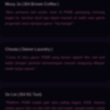
Mouy Ju ( BA Brown Coffee )
★★★★★
"Baru pertama kali nyoba main di PG88, gampang menang
baget ini, taruhan kecil tapi dapat maxwin di salah satu game
pragmatic zeus olympus gacor. Top banget."
2026-06-12
Cheata ( Owner Laundry )
★★★★☆
"Cuma di situs gacor PG88 yang berani ngasih fitur slot anti
kalah dengan jaminan kemenangan maxwin langsung dibayar
wede tanpa syarat."
2026-06-18
Se Lie ( BA N1 Taxi)
★★★★★
"Platform PG88 sudah jadi situs paling bagus 2026, karena
selalu gacor hari ini dan link slot anti kalah sangat paten untuk