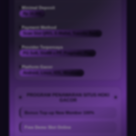
Minimal Deposit
Rp 10.000
Payment Method
Scan Slot QRIS, E-Wallet, Transfer Bank
Provider Terpercaya
PG Soft, Slot88 x PP, Pragmatic Play
Platform Gacor
Android, Linux, IOS, Windows
PROGRAM PENAWARAN SITUS HOKI
GACOR
Bonus Top-up New Member 100%
Free Demo Slot Online