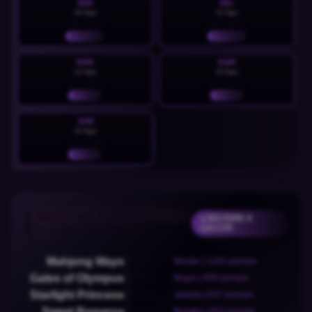
SEN
SEL
10 Agu
11 Agu
89.42%
90.60%
NORMAL
NORMAL
RAB
KAM
12 Agu
13 Agu
93.22%
94.21%
STABIL
STABIL
JUM
14 Agu
92.73%
STABIL
Bocoran Pola RTP Hari
● MAXWIN X
GACOR
Ini
Mahjong Ways
81%
Medan | 1252 pemain
Gates of Olympus
99%
Bogor | 906 pemain
Starlight Princess
83%
Jakarta | 837 pemain
Sweet Bonanza
76%
Bangka | 833 pemain