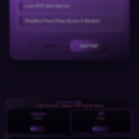
Live RTP Slot Hari Ini
Prediksi Final Piala Dunia X Sbobet
LOGIN
DAFTAR
Layer Popup Close
LIVE RTP PG88
LIVE 21:29:37 | Update RTP tiap 15 menit
HARI INI
MIN
8 Agu
9 Agu
93.41%
88.37%
STABIL
NORMAL