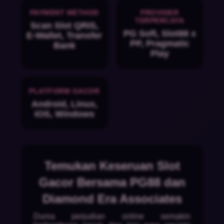
PAYMENT METHOD
PROVIDER
TERPERCAYA
Scan Slot QRIS,
PG Soft, Slot88 x
E-Wallet, Transfer
PP, Pragmatic
Bank
Play
PLATFORM GACOR
Android, Linux,
IOS, Windows
Temukan Keseruan Slot
Gacor Bersama PG88 dan
Diamond Era Associates
Dunia perjudian online semakin