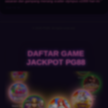
sasaran dan gampang menang scatter olympus x1000 hari ini."
2026-06-30
© 2026 PG88. All rights reserved.
DAFTAR GAME
JACKPOT PG88
Wild Bounty
Showdown
Mahjong Ways
Wild Bandito
Sweet Bonanza
Captain's
Bounty
Sugar Rush