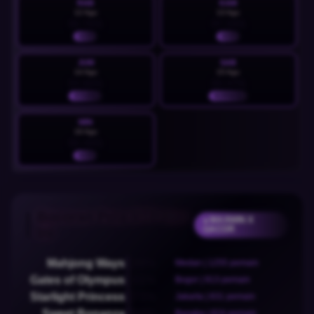
RAB
KAM
12 Agu
13 Agu
96.76%
97.29%
HOT
HOT
JUM
SAB
14 Agu
15 Agu
93.86%
88.47%
STABIL
NORMAL
MIN
16 Agu
96.49%
HOT
Bocoran Pola RTP Hari
● MAXWIN X
GACOR
Ini
Mahjong Ways
99%
Medan | 1255 pemain
Gates of Olympus
61%
Bogor | 913 pemain
Starlight Princess
73%
Jakarta | 831 pemain
Sweet Bonanza
84%
Bangka | 824 pemain