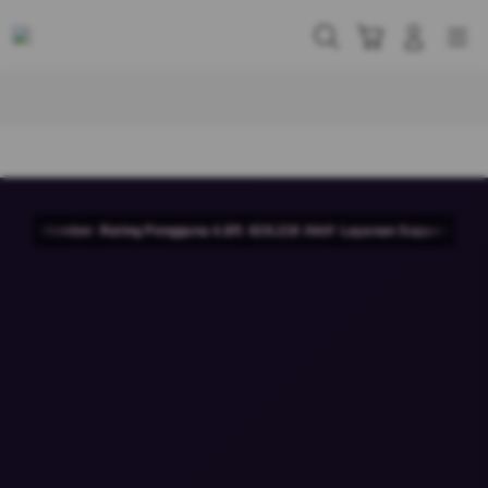
Skip
to
Cari
Troli
Login
Navigation
content
Buka Info Lebih Lanjut
ing Pengguna 4.8/5
828.218 Aktif
Layanan Support 24 Jam Non-Stop