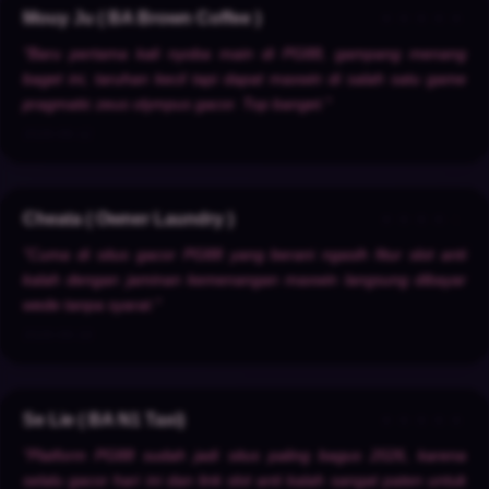
Mouy Ju ( BA Brown Coffee )
★★★★★
"Baru pertama kali nyoba main di PG88, gampang menang
baget ini, taruhan kecil tapi dapat maxwin di salah satu game
pragmatic zeus olympus gacor. Top banget."
2026-06-12
Cheata ( Owner Laundry )
★★★★☆
"Cuma di situs gacor PG88 yang berani ngasih fitur slot anti
kalah dengan jaminan kemenangan maxwin langsung dibayar
wede tanpa syarat."
2026-06-18
Se Lie ( BA N1 Taxi)
★★★★★
"Platform PG88 sudah jadi situs paling bagus 2026, karena
selalu gacor hari ini dan link slot anti kalah sangat paten untuk