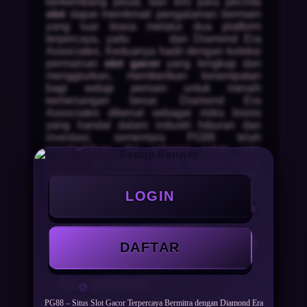
berkembang pesat, dan kini para pecinta
slot
dapat menikmati pengalaman bermain
yang luar biasa melalui dua platform
terpercaya, yaitu
PG88
dan Diamond Era
Associates. Keduanya hadir dengan koleksi
permainan
slot gacor
yang lengkap dan
menggiurkan, memberikan kesempatan
bagi setiap pemain untuk meraih
kemenangan besar. Diamond Era
Associates dikenal sebagai mitra bisnis
yang handal dalam industri hiburan dan
investasi, sementara PG88 telah
membuktikan diri sebagai salah satu
platform slot online terbaik dengan ribuan
pilihan permainan yang menarik dan
berteknologi tinggi.
LOGIN
Raih Slot Jackpot
Terbesar Bersama PG88
DAFTAR
dan Diamond Era
Associates
PG88 – Situs Slot Gacor Terpercaya Bermitra dengan Diamond Era