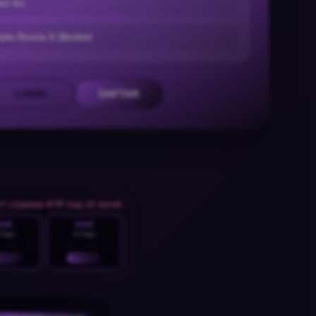
ri Ini
Piala Dunia X Sbobet
LOGIN
DAFTAR
0 | Update RTP tiap 15 menit
RAB
KAM
 Agu
13 Agu
.26%
94.53%
RMAL
STABIL