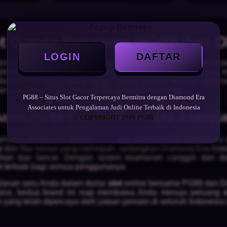
t Gacor Bersama PG88 dan D
LOGIN
DAFTAR
ini para pecinta
slot
dapat menikmati pengalaman bermain yang 
oleksi permainan
slot gacor
yang lengkap dan menggiurkan, m
gai mitra bisnis yang handal dalam industri hiburan dan in
ihan permainan yang menarik dan berteknologi tinggi.
PG88 – Situs Slot Gacor Terpercaya Bermitra dengan Diamond Era
Associates untuk Pengalaman Judi Online Terbaik di Indonesia
rsama PG88 dan Diamond Era Associa
© COPYRIGHT 2026 PG88
antastis, kolaborasi antara
PG88
dan Diamond Era Associates 
 dan fitur bonus yang melimpah, sedangkan Diamond Era Asso
aman dan lancar. Dengan sistem keamanan canggih dan duk
t terbaik bagi semua penggunanya.
jalanan seru Anda dalam dunia
slot
online bersama PG88 dan Dia
barui, kedua brand ini siap membawa Anda menuju peluang
m yang telah dipercaya oleh jutaan pemain di seluruh Indonesi