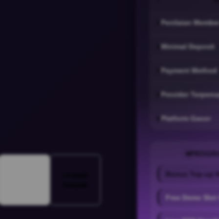
I
Penilaian Member
Minimal Deposit
Payment Method
Provider Terperc
Platform Gacor
PROGRA
Bonus Top-up 
+4 lebih
banyak
Free Demo Slot