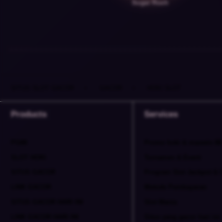
Sugar Rush
SITUS SLOT GACOR
>
GACOR
>
HOKI SLOT
Footer Navigation
Products
Services
PG88
Promo hoki & maxwin 88
SLOT HOKI
Turnamen & Event
SITUS GACOR
Program Slot Jackpot &
LINK GACOR
Metode Pembayaran
SITUS GACOR HARI INI
Slot Mania
LINK GACOR HARI INI
Situs yang gacor hari ini