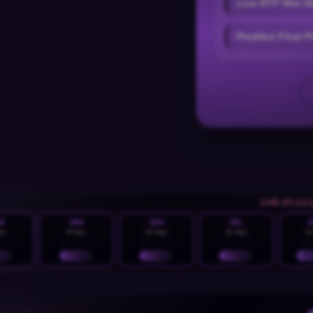
Live RTP Slot Ha
Prediksi Final 
LIVE 03:12:3
B
MIN
SEN
SEL
gu
9 Agu
10 Agu
11 Agu
12
51%
93.69%
92.87%
91.79%
89
BIL
STABIL
STABIL
STABIL
NO