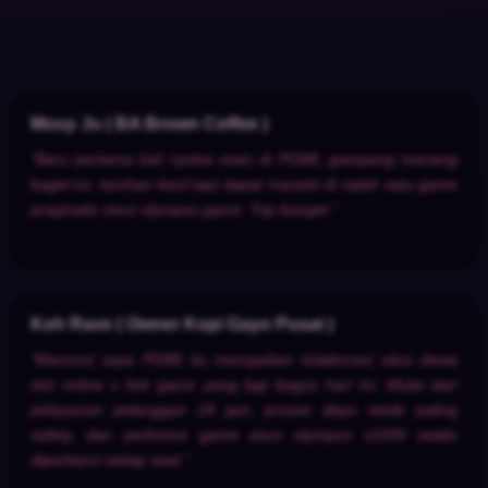
Mouy Ju ( BA Brown Coffee )
★★★★★
"Baru pertama kali nyoba main di PG88, gampang menang
baget ini, taruhan kecil tapi dapat maxwin di salah satu game
pragmatic zeus olympus gacor. Top banget."
2026-06-12
Koh Rave ( Owner Kopi Gayo Pusat )
★★★★★
"Menurut saya PG88 itu merupakan kolaborasi situs dewa
slot online x link gacor yang lagi bagus hari ini. Mulai dari
pelayanan pelanggan 24 jam, proses depo wede paling
safety, dan performa game zeus olympus x1000 selalu
diperbarui setiap saat."