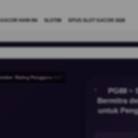
 GACOR HARI INI
SLOT88
SITUS SLOT GACOR 2026
/5
828.218 Aktif
Layanan Support 24 Jam Non-Stop
PG88 – S
Bermitra d
untuk Peng