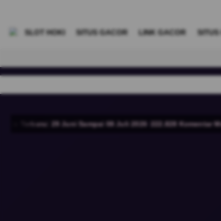
Skip
to
content
SLOT HOKI
SITUS GACOR
LINK GACOR
SITUS
Buka Info Lebih Lanjut
i 08 Juli 2026
222.828 Komentar Member
Rating Pengguna 4.8