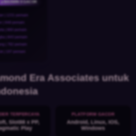
● MAXWIN X GACOR
n | 1270 pemain
r | 905 pemain
rta | 855 pemain
ka | 814 pemain
ng | 793 pemain
k | 198 pemain
amond Era Associates untuk
ndonesia
DER TERPERCAYA
PLATFORM GACOR
ft, Slot88 x PP,
Android, Linux, IOS,
agmatic Play
Windows