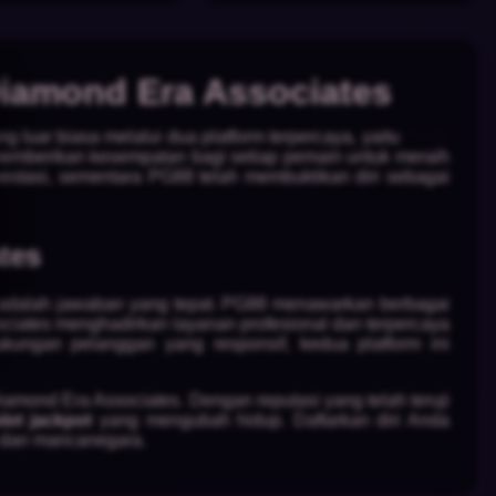
iamond Era Associates
luar biasa melalui dua platform terpercaya, yaitu
PG88
emberikan kesempatan bagi setiap pemain untuk meraih
vestasi, sementara PG88 telah membuktikan diri sebagai
tes
adalah jawaban yang tepat. PG88 menawarkan berbagai
ciates menghadirkan layanan profesional dan terpercaya
ungan pelanggan yang responsif, kedua platform ini
mond Era Associates. Dengan reputasi yang telah teruji
slot jackpot
yang mengubah hidup. Daftarkan diri Anda
a dan mancanegara.