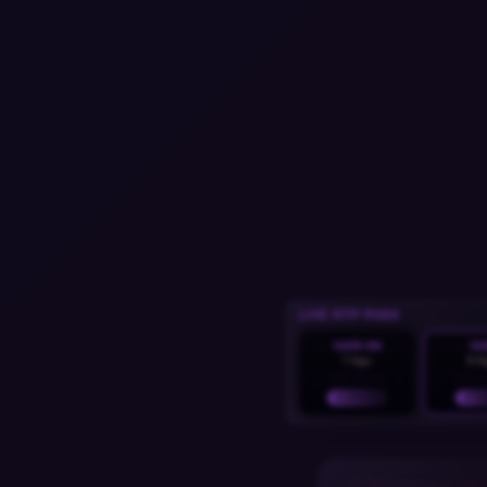
Layer Popup Close
LIVE RTP PG88
HARI INI
SA
7 Agu
8 A
88.55%
93.
NORMAL
STA