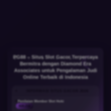
PG88 – Situs Slot Gacor Terpercaya
Bermitra dengan Diamond Era
Associates untuk Pengalaman Judi
Online Terbaik di Indonesia
INFORMASI SITUS GACOR 2026
Penilaian Member Slot Hoki
828.218