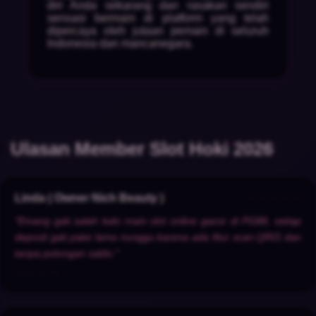
diri Anda sekarang dan rasakan sendiri
sensasi bermain di platform yang telah
dipercaya oleh jutaan pemain di seluruh
Indonesia dan mancanegara.
Ulasan Member Slot Hoki 2026
Linda ( Owner Nich Beauty )
★★★★★
"Emang gak salah kalo main slot online gacor di PG88, setiap
deposit gak pake lama nunggu karena ada fitur scan QRIS dan
tanpa potongan saldo."
2026-06-08