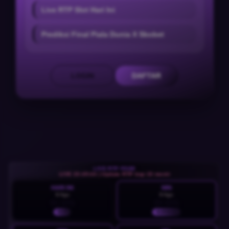
Live RTP Slot Hari Ini
Prediksi Final Piala Dunia X Sbobet
LOGIN
DAFTAR
Layer Popup Close
LIVE RTP PG88
LIVE 23:49:46 | Update RTP tiap 15 menit
HARI INI
MIN
8 Agu
9 Agu
96.32%
89.00%
HOT
NORMAL