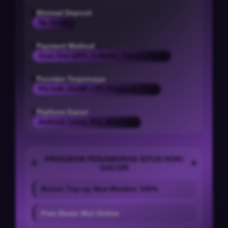
Minimal Deposit
Rp 10.000
Payment Method
Scan Slot QRIS, E-Wallet, Transfer Bank
Provider Terpercaya
PG Soft, Slot88 x PP, Pragmatic Play
Platform Gacor
Android, Linux, IOS, Windows
PROGRAM PENAWARAN SITUS HOKI
GACOR
Bonus Top-up New Member 100%
Free Demo Slot Online