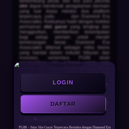
berkembang pesat, dan kini para pecinta
slot
dapat menikmati pengalaman bermain
yang luar biasa melalui dua platform
terpercaya, yaitu
PG88
dan Diamond Era
Associates. Keduanya hadir dengan koleksi
permainan
slot gacor
yang lengkap dan
menggiurkan, memberikan kesempatan
bagi setiap pemain untuk meraih
kemenangan besar. Diamond Era
Associates dikenal sebagai mitra bisnis
yang handal dalam industri hiburan dan
investasi, sementara PG88 telah
membuktikan diri sebagai salah satu
platform slot online terbaik dengan ribuan
pilihan permainan yang menarik dan
berteknologi tinggi.
LOGIN
Raih Slot Jackpot
Terbesar Bersama PG88
DAFTAR
dan Diamond Era
Associates
PG88 – Situs Slot Gacor Terpercaya Bermitra dengan Diamond Era