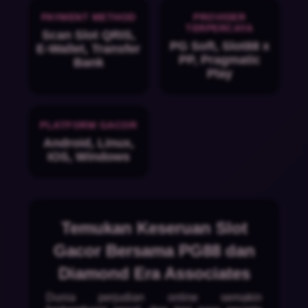
PAYMENT METHOD
PROVIDER
TERPERCAYA
Scan Slot QRIS,
PG Soft, Slot88 x
E-Wallet, Transfer
PP, Pragmatic
Bank
Play
PLATFORM GACOR
Android, Linux,
IOS, Windows
Temukan Keseruan Slot
Gacor Bersama PG88 dan
Diamond Era Associates
Dunia perjudian online semakin